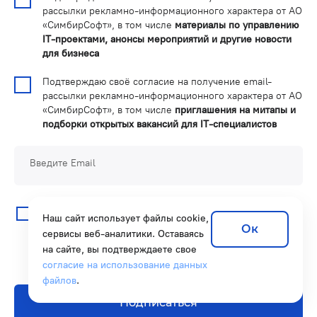
рассылки рекламно-информационного характера от АО
«СимбирСофт», в том числе
материалы по управлению
IT-проектами, анонсы мероприятий и другие новости
для бизнеса
Подтверждаю своё согласие на получение email-
рассылки рекламно-информационного характера от АО
«СимбирСофт», в том числе
приглашения на митапы и
подборки открытых вакансий для IT-специалистов
Введите Email
Нажимая на кнопку «подписаться», я даю
Согласие на
Наш сайт использует файлы cookie,
обработку персональных данных.
Подробнее об
Ок
сервисы веб-аналитики. Оставаясь
обработке в
Политике защиты и обработки
на сайте, вы подтверждаете свое
персональных данных АО «СимбирСофт»
согласие на использование данных
файлов
.
Подписаться