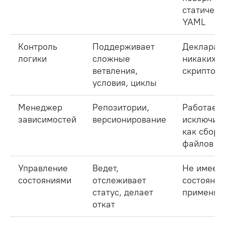
статическ
YAML
Контроль
Поддерживает
Декларат
логики
сложные
никаких
ветвления,
скриптов
условия, циклы
Менеджер
Репозитории,
Работает
зависимостей
версионирование
исключит
как сбор
файлов
Управление
Ведет,
Не имеет
состояниями
отслеживает
состояний
статус, делает
применяе
откат