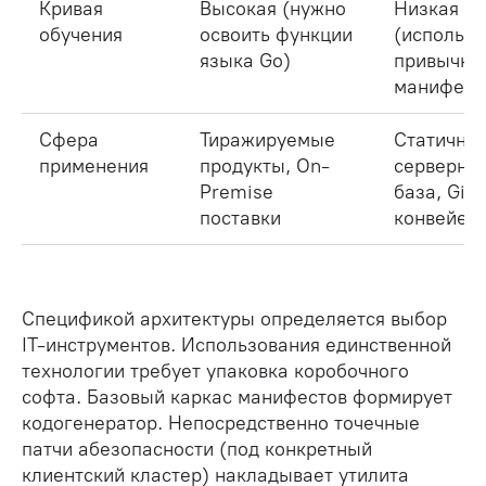
Кривая
Высокая (нужно
Низкая
обучения
освоить функции
(использу
языка Go)
привычны
манифест
Сфера
Тиражируемые
Статична
применения
продукты, On-
серверна
Premise
база, Git
поставки
конвейер
Спецификой архитектуры определяется выбор
IT-инструментов. Использования единственной
технологии требует упаковка коробочного
софта. Базовый каркас манифестов формирует
кодогенератор. Непосредственно точечные
патчи абезопасности (под конкретный
клиентский кластер) накладывает утилита