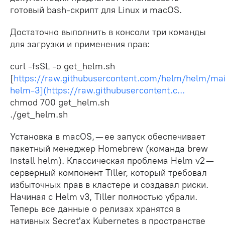
готовый bash-скрипт для Linux и macOS.
Достаточно выполнить в консоли три команды
для загрузки и применения прав:
curl -fsSL -o get_helm.sh
[
https://raw.githubusercontent.com/helm/helm/mai
helm-3](https://raw.githubusercontent.c...
chmod 700 get_helm.sh
./get_helm.sh
Установка в macOS, — ее запуск обеспечивает
пакетный менеджер Homebrew (команда brew
install helm). Классическая проблема Helm v2 —
серверный компонент Tiller, который требовал
избыточных прав в кластере и создавал риски.
Начиная с Helm v3, Tiller полностью убрали.
Теперь все данные о релизах хранятся в
нативных Secret'ах Kubernetes в пространстве