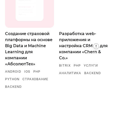
Создание страховой
Разработка web-
платформы на основе
приложения и
Big Data и Machine
настройка
CRM
для
!
Learning для
компании «Chern &
компании
Co.»
«АбсолютТех»
BITRIX
PHP
УСЛУГИ
ANDROID
IOS
PHP
АНАЛИТИКА
BACKEND
PYTHON
СТРАХОВАНИЕ
BACKEND