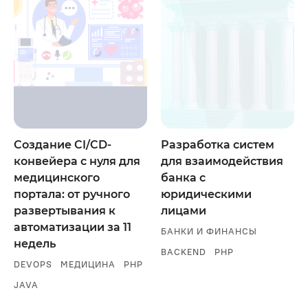
Создание CI/CD-
Разработка систем
конвейера с нуля для
для взаимодействия
медицинского
банка с
портала: от ручного
юридическими
развертывания к
лицами
автоматизации за 11
БАНКИ И ФИНАНСЫ
недель
BACKEND
PHP
DEVOPS
МЕДИЦИНА
PHP
JAVA