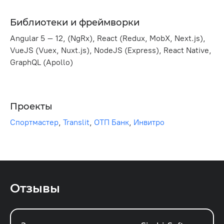
Библиотеки и фреймворки
Angular 5 – 12, (NgRx), React (Redux, MobX, Next.js),
VueJS (Vuex, Nuxt.js), NodeJS (Express), React Native,
GraphQL (Apollo)
Проекты
Спортмастер
,
Translit
,
ОТП Банк
,
Инвитро
Отзывы