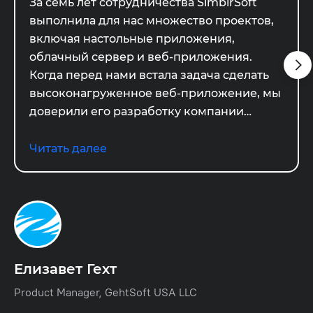
За семь лет сотрудничества SimbirSoft
выполнила для нас множество проектов,
включая настольные приложения,
облачный сервер и веб-приложения.
Когда перед нами встала задача сделать
высоконагруженное веб-приложение, мы
доверили его разработку компании
SimbirSoft, так как у них всегда есть
необходимые профессиональные
Читать далее
команды для нас как постоянного
заказчика. Мы были рады, что команде
SimbirSoft удалось попасть в нужную
предметную область: расширение
команды или реализация наших идей.
Команда была достаточно оперативной,
Елизавет Гехт
чтобы уложиться в обещанные сроки. Мы
Product Manager, GehtSoft USA LLC
в Gehtsoft USA очень довольны
сотрудничеством.