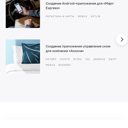
Создание Android-приложения для «Major
Express»
ЛОГИСТИКА И КАРТЫ
MOBILE
KOTLIN
Создание приложения управления сном
для компании «Аскона»
РИТЕЙЛ
УСЛУГИ
BITRIX
IOS
ANDROID
SWIFT
MOBILE
BACKEND