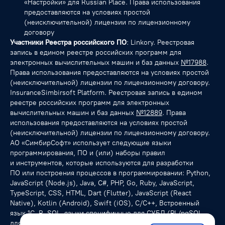
«Настройки» для Russian Place. Права использования
предоставляются на условиях простой
(неисключительной) лицензии по лицензионному
договору
Участники Реестра российского ПО
: Linkory. Реестровая
запись в едином реестре российских программ для
электронных вычислительных машин и баз данных
№17988
.
Права использования предоставляются на условиях простой
(неисключительной) лицензии по лицензионному договору.
InsuranceSimbirsoft Platform. Реестровая запись в едином
реестре российских программ для электронных
вычислительных машин и баз данных
№12889
. Права
использования предоставляются на условиях простой
(неисключительной) лицензии по лицензионному договору.
АО «СимбирСофт» использует следующие языки
программирования, ПО и (или) наборы правил
и инструментов, которые используются для разработки
ПО или построения процессов в программировании: Python,
JavaScript (Node.js), Java, C#, PHP, Go, Ruby, JavaScript,
TypeScript, CSS, HTML, Dart (Flutter), JavaScript (React
Native), Kotlin (Android), Swift (iOS), С/C++, Встроенный
язык 1С, R, SQL, языки специфичные для СУБД (PL/pgSQL
для PostgreSQL), NoSQL-запросы.