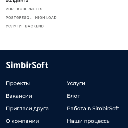
холдинга
PHP
KUBERNETES
POSTGRESQL
HIGH LOAD
УСЛУГИ
BACKEND
Проекты
Услуги
Вакансии
Блог
Пригласи друга
Работа в SimbirSoft
О компании
Наши процессы