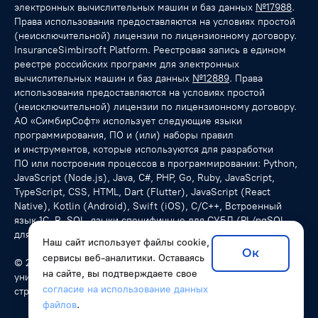
электронных вычислительных машин и баз данных
№17988
.
Права использования предоставляются на условиях простой
(неисключительной) лицензии по лицензионному договору.
InsuranceSimbirsoft Platform. Реестровая запись в едином
реестре российских программ для электронных
вычислительных машин и баз данных
№12889
. Права
использования предоставляются на условиях простой
(неисключительной) лицензии по лицензионному договору.
АО «СимбирСофт» использует следующие языки
программирования, ПО и (или) наборы правил
и инструментов, которые используются для разработки
ПО или построения процессов в программировании: Python,
JavaScript (Node.js), Java, C#, PHP, Go, Ruby, JavaScript,
TypeScript, CSS, HTML, Dart (Flutter), JavaScript (React
Native), Kotlin (Android), Swift (iOS), С/C++, Встроенный
язык 1С, R, SQL, языки специфичные для СУБД (PL/pgSQL
для PostgreSQL), NoSQL-запросы.
Наш сайт использует файлы cookie,
Ок
сервисы веб-аналитики. Оставаясь
© 2026 SimbirSoft, ISO 9001:2015. Мы разрабатываем
на сайте, вы подтверждаете свое
уникальные программные решения для компаний из разных
согласие на использование данных
стран.
файлов
.