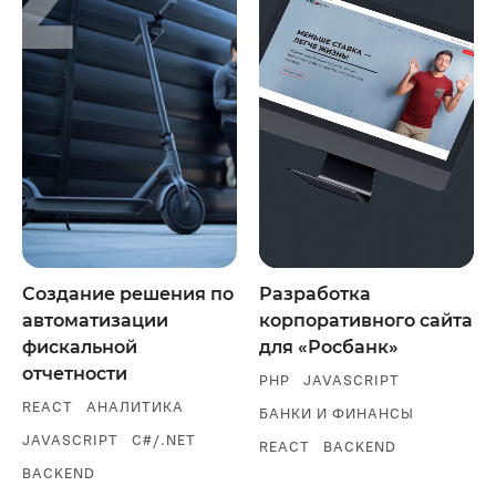
Создание решения по
Разработка
автоматизации
корпоративного сайта
фискальной
для «Росбанк»
отчетности
PHP
JAVASCRIPT
REACT
АНАЛИТИКА
БАНКИ И ФИНАНСЫ
JAVASCRIPT
C#/.NET
REACT
BACKEND
BACKEND