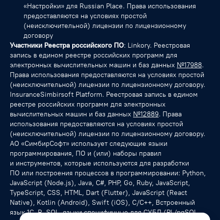
«Настройки» для Russian Place. Права использования
предоставляются на условиях простой
(неисключительной) лицензии по лицензионному
договору
Участники Реестра российского ПО
: Linkory. Реестровая
запись в едином реестре российских программ для
электронных вычислительных машин и баз данных
№17988
.
Права использования предоставляются на условиях простой
(неисключительной) лицензии по лицензионному договору.
InsuranceSimbirsoft Platform. Реестровая запись в едином
реестре российских программ для электронных
вычислительных машин и баз данных
№12889
. Права
использования предоставляются на условиях простой
(неисключительной) лицензии по лицензионному договору.
АО «СимбирСофт» использует следующие языки
программирования, ПО и (или) наборы правил
и инструментов, которые используются для разработки
ПО или построения процессов в программировании: Python,
JavaScript (Node.js), Java, C#, PHP, Go, Ruby, JavaScript,
TypeScript, CSS, HTML, Dart (Flutter), JavaScript (React
Native), Kotlin (Android), Swift (iOS), С/C++, Встроенный
язык 1С, R, SQL, языки специфичные для СУБД (PL/pgSQL