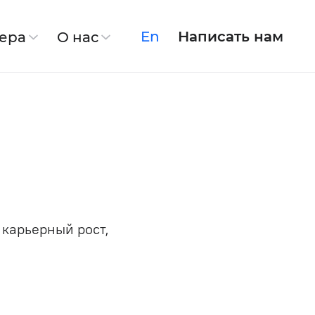
En
Написать нам
ера
О нас
irSoft
Linkory
Спасение продукта
Модернизация системы
х данных
 карьерный рост,
Discovery Phase