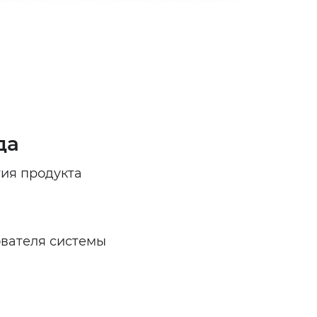
да
ия продукта
ователя системы