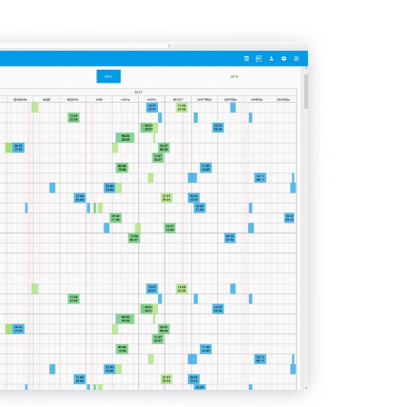
QA-консалтинг
IT-консалтинг
UX-аудит
Разработка финансовых
методологий
Аудит ИТ-инфраструктуры