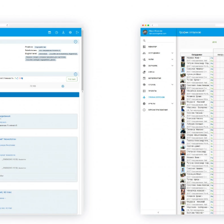
й
Разработка сайтов и
корпоративных порталов
Внедрение Битрикс
IT-архитектура
RPA-разработка
ие