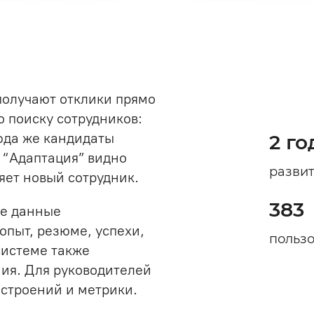
олучают отклики прямо
о поиску сотрудников:
Сюда же кандидаты
2 го
 “Адаптация” видно
развит
яет новый сотрудник.
383
ые данные
опыт, резюме, успехи,
польз
системе также
ния. Для руководителей
строений и метрики.