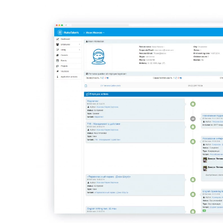
Бизнес-анализ и системны
анализ
Дизайн
Frontend-разработка
Backend-разработка
Тестирование и обеспечен
качества (QA)