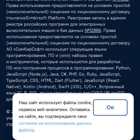
Права использования предоставляются на условиях простой
(неисключительной) лицензии по лицензионному договору.
InsuranceSimbirsoft Platform. Реестровая запись в едином
реестре российских программ для электронных
вычислительных машин и баз данных
№12889
. Права
использования предоставляются на условиях простой
(неисключительной) лицензии по лицензионному договору.
АО «СимбирСофт» использует следующие языки
программирования, ПО и (или) наборы правил
и инструментов, которые используются для разработки
ПО или построения процессов в программировании: Python,
JavaScript (Node.js), Java, C#, PHP, Go, Ruby, JavaScript,
TypeScript, CSS, HTML, Dart (Flutter), JavaScript (React
Native), Kotlin (Android), Swift (iOS), С/C++, Встроенный
язык 1С, R, SQL, языки специфичные для СУБД (PL/pgSQL
для PostgreSQL), NoSQL-запросы.
Наш сайт использует файлы cookie,
Ок
сервисы веб-аналитики. Оставаясь
© 2026 SimbirSoft, ISO 9001:2015. Мы разрабатываем
на сайте, вы подтверждаете свое
уникальные программные решения для компаний из разных
согласие на использование данных
стран.
файлов
.