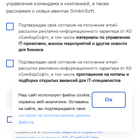
управления командами и компанией, а также
расскажем о новых ивентах SimbirSoft.
Подтверждаю своё согласие на получение email-
рассылки рекламно-информационного характера от АО
«СимбирСофт», в том числе
материалы по управлению
IT-проектами, анонсы мероприятий и другие новости
для бизнеса
Подтверждаю своё согласие на получение email-
рассылки рекламно-информационного характера от АО
«СимбирСофт», в том числе
приглашения на митапы и
подборки открытых вакансий для IT-специалистов
Наш сайт использует файлы cookie,
Введите Email
Ок
сервисы веб-аналитики. Оставаясь
на сайте, вы подтверждаете свое
согласие на использование данных
Нажимая на кнопку «подписаться», я даю
Согласие на
файлов
.
обработку персональных данных.
Подробнее об
обработке в
Политике защиты и обработки
персональных данных АО «СимбирСофт»