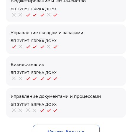
Бюджетирование и казначейство
БП
ЗУП
УТ
ERP
КА
ДО
УХ
Управление складом и запасами
БП
ЗУП
УТ
ERP
КА
ДО
УХ
Бизнес-анализ
БП
ЗУП
УТ
ERP
КА
ДО
УХ
Управление документами и процессами
БП
ЗУП
УТ
ERP
КА
ДО
УХ
Производство