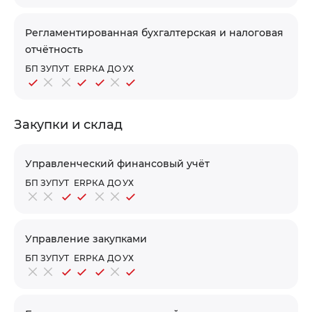
Регламентированная бухгалтерская и налоговая
отчётность
БП
ЗУП
УТ
ERP
КА
ДО
УХ
Закупки и склад
Управленческий финансовый учёт
БП
ЗУП
УТ
ERP
КА
ДО
УХ
Управление закупками
БП
ЗУП
УТ
ERP
КА
ДО
УХ