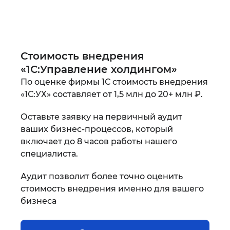
Документы на выходе проекта
Особенности этапа
Итоги этапа внедрения
Участники со стороны клиента
Итоги этапа внедрения
Стоимость внедрения
«1С:Управление холдингом»
Документы на выходе проекта
Особенности этапа
По оценке фирмы 1С стоимость внедрения
Документы на выходе проекта
«1С:УХ» составляет от 1,5 млн до 20+ млн ₽.
Итоги этапа внедрения
Оставьте заявку на первичный аудит
ваших бизнес-процессов, который
включает до 8 часов работы нашего
Документы на выходе проекта
специалиста.
Аудит позволит более точно оценить
стоимость внедрения именно для вашего
бизнеса