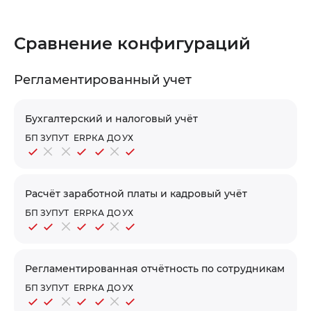
Сравнение конфигураций
Регламентированный учет
Бухгалтерский и налоговый учёт
БП
ЗУП
УТ
ERP
КА
ДО
УХ
Расчёт заработной платы и кадровый учёт
БП
ЗУП
УТ
ERP
КА
ДО
УХ
Регламентированная отчётность по сотрудникам
БП
ЗУП
УТ
ERP
КА
ДО
УХ