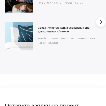
ЛОГИСТИКА И КАРТЫ
MOBILE
KOTLIN
Создание приложения управления сном
для компании «Аскона»
РИТЕЙЛ
УСЛУГИ
BITRIX
IOS
ANDROID
SWIFT
MOBILE
BACKEND
Оставьте заявку на проект