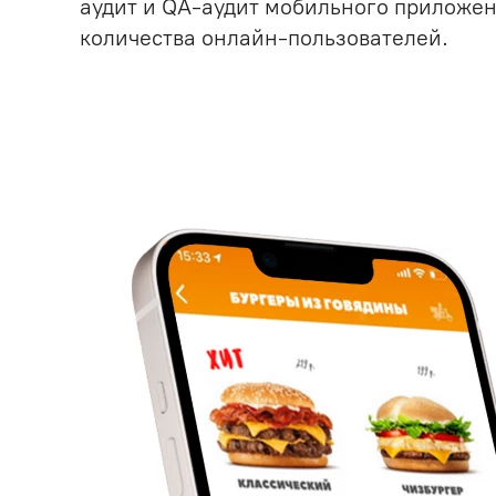
аудит и QA-аудит мобильного приложен
Бизнес-анализ и системны
количества онлайн-пользователей.
анализ
Дизайн
Frontend-разработка
Backend-разработка
Тестирование и обеспечен
качества (QA)