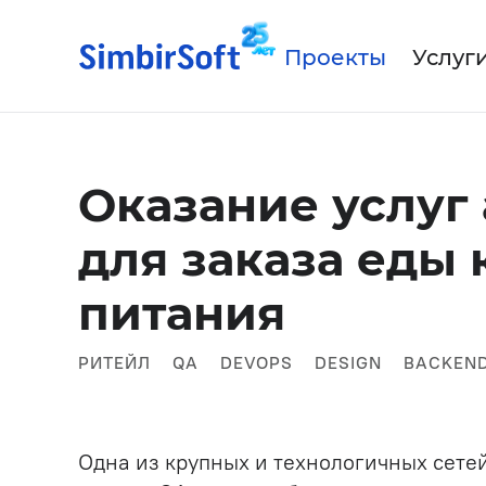
Проекты
Услуг
Для про
О к
Оказание услуг
Па
Для бан
для заказа еды 
Аутстаффинг IT-специалист
Для стр
IT-аутсорсинг
питания
Автомат
IT-продукт под ключ
РИТЕЙЛ
QA
DEVOPS
DESIGN
BACKEN
Разработка мобильных
приложений
Искусственный интеллект
Одна из крупных и технологичных сетей