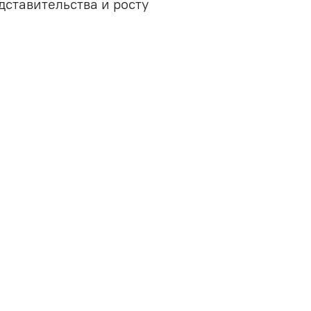
дставительства и росту
QA-консалтинг
IT-консалтинг
UX-аудит
Разработка финансовых
методологий
Аудит ИТ-инфраструктуры