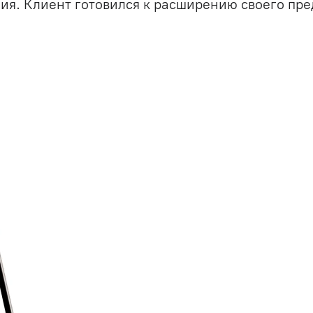
ия. Клиент готовился к расширению своего пре
й
Разработка сайтов и
корпоративных порталов
Внедрение Битрикс
IT-архитектура
RPA-разработка
ие