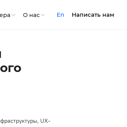
En
Написать нам
ера
О нас
irSoft
Linkory
я
рого
Спасение продукта
Модернизация системы
х данных
нфраструктуры, UX-
Discovery Phase