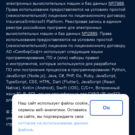
электронных вычислительных машин и баз данных
№17988
.
Права использования предоставляются на условиях простой
(неисключительной) лицензии по лицензионному договору.
InsuranceSimbirsoft Platform. Реестровая запись в едином
реестре российских программ для электронных
вычислительных машин и баз данных
№12889
. Права
использования предоставляются на условиях простой
(неисключительной) лицензии по лицензионному договору.
АО «СимбирСофт» использует следующие языки
программирования, ПО и (или) наборы правил
и инструментов, которые используются для разработки
ПО или построения процессов в программировании: Python,
JavaScript (Node.js), Java, C#, PHP, Go, Ruby, JavaScript,
TypeScript, CSS, HTML, Dart (Flutter), JavaScript (React
Native), Kotlin (Android), Swift (iOS), С/C++, Встроенный
язык 1С, R, SQL, языки специфичные для СУБД (PL/pgSQL
для PostgreSQL), NoSQL-запросы.
Наш сайт использует файлы cookie,
Ок
сервисы веб-аналитики. Оставаясь
© 2026 SimbirSoft, ISO 9001:2015. Мы разрабатываем
на сайте, вы подтверждаете свое
уникальные программные решения для компаний из разных
согласие на использование данных
стран.
файлов
.