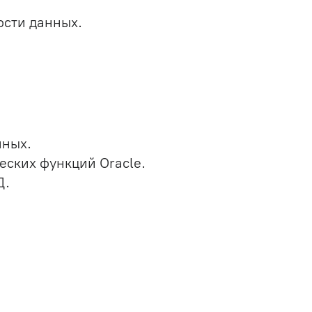
ости данных.
нных.
ских функций Oracle.
Д.