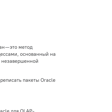
н — это метод
цессами, основанный на
и незавершенной
реписать пакеты Oracle
acle для OLAP-