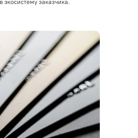
в экосистему заказчика.
й
Разработка сайтов и
корпоративных порталов
Внедрение Битрикс
IT-архитектура
RPA-разработка
ие