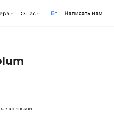
En
Написать нам
ера
О нас
irSoft
Linkory
plum
Спасение продукта
Модернизация системы
х данных
правленческой
Discovery Phase