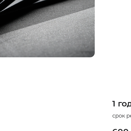
1 го
срок р