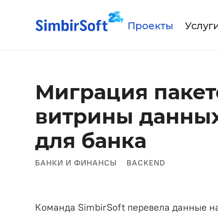
Проекты
Услуг
Для про
О к
Миграция паке
Па
Для бан
витрины данных,
Аутстаффинг IT-специалист
Для стр
IT-аутсорсинг
для банка
Автомат
IT-продукт под ключ
БАНКИ И ФИНАНСЫ
BACKEND
Разработка мобильных
приложений
Искусственный интеллект
Команда SimbirSoft перевела данные н