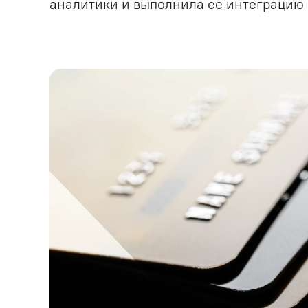
аналитики и выполнила ее интеграцию 
Бизнес-анализ и системны
анализ
Дизайн
Frontend-разработка
Backend-разработка
Тестирование и обеспечен
качества (QA)