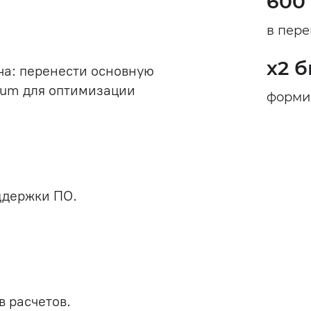
600
в пере
х2 
ча: перенести основную
plum для оптимизации
форми
ддержки ПО.
в расчетов.