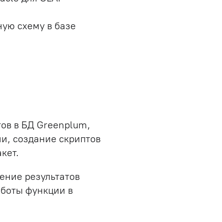
ную схему в базе
ов в БД Greenplum,
и, создание скриптов
кет.
ение результатов
аботы функции в