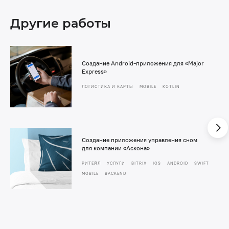
Другие работы
Создание Android-приложения для «Major
Express»
ЛОГИСТИКА И КАРТЫ
MOBILE
KOTLIN
Создание приложения управления сном
для компании «Аскона»
РИТЕЙЛ
УСЛУГИ
BITRIX
IOS
ANDROID
SWIFT
MOBILE
BACKEND