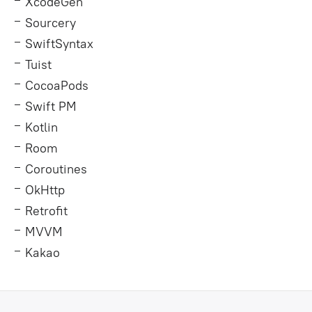
XcodeGen
Sourcery
SwiftSyntax
Tuist
CocoaPods
Swift PM
Kotlin
Room
Coroutines
OkHttp
Retrofit
MVVM
Kakao