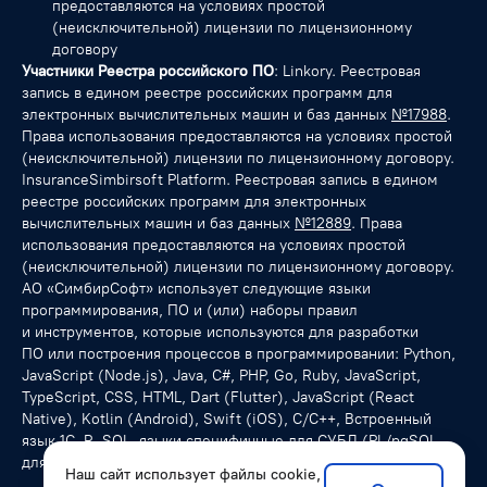
предоставляются на условиях простой
(неисключительной) лицензии по лицензионному
договору
Участники Реестра российского ПО
: Linkory. Реестровая
запись в едином реестре российских программ для
электронных вычислительных машин и баз данных
№17988
.
Права использования предоставляются на условиях простой
(неисключительной) лицензии по лицензионному договору.
InsuranceSimbirsoft Platform. Реестровая запись в едином
реестре российских программ для электронных
вычислительных машин и баз данных
№12889
. Права
использования предоставляются на условиях простой
(неисключительной) лицензии по лицензионному договору.
АО «СимбирСофт» использует следующие языки
программирования, ПО и (или) наборы правил
и инструментов, которые используются для разработки
ПО или построения процессов в программировании: Python,
JavaScript (Node.js), Java, C#, PHP, Go, Ruby, JavaScript,
TypeScript, CSS, HTML, Dart (Flutter), JavaScript (React
Native), Kotlin (Android), Swift (iOS), С/C++, Встроенный
язык 1С, R, SQL, языки специфичные для СУБД (PL/pgSQL
для PostgreSQL), NoSQL-запросы.
Наш сайт использует файлы cookie,