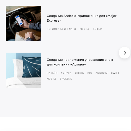
Создание Android-приложения для «Major
Express»
ЛОГИСТИКА И КАРТЫ
MOBILE
KOTLIN
Создание приложения управления сном
для компании «Аскона»
РИТЕЙЛ
УСЛУГИ
BITRIX
IOS
ANDROID
SWIFT
MOBILE
BACKEND