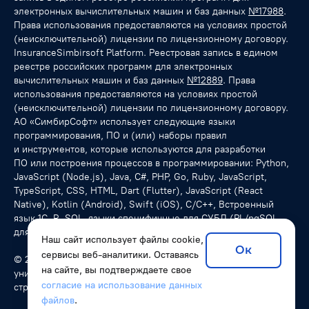
электронных вычислительных машин и баз данных
№17988
.
Права использования предоставляются на условиях простой
(неисключительной) лицензии по лицензионному договору.
InsuranceSimbirsoft Platform. Реестровая запись в едином
реестре российских программ для электронных
вычислительных машин и баз данных
№12889
. Права
использования предоставляются на условиях простой
(неисключительной) лицензии по лицензионному договору.
АО «СимбирСофт» использует следующие языки
программирования, ПО и (или) наборы правил
и инструментов, которые используются для разработки
ПО или построения процессов в программировании: Python,
JavaScript (Node.js), Java, C#, PHP, Go, Ruby, JavaScript,
TypeScript, CSS, HTML, Dart (Flutter), JavaScript (React
Native), Kotlin (Android), Swift (iOS), С/C++, Встроенный
язык 1С, R, SQL, языки специфичные для СУБД (PL/pgSQL
для PostgreSQL), NoSQL-запросы.
Наш сайт использует файлы cookie,
Ок
сервисы веб-аналитики. Оставаясь
© 2026 SimbirSoft, ISO 9001:2015. Мы разрабатываем
на сайте, вы подтверждаете свое
уникальные программные решения для компаний из разных
согласие на использование данных
стран.
файлов
.