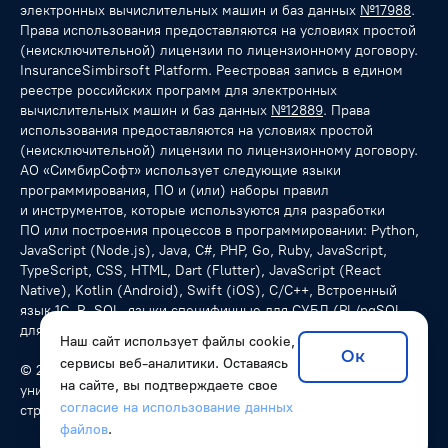
электронных вычислительных машин и баз данных
№17988
.
Права использования предоставляются на условиях простой
(неисключительной) лицензии по лицензионному договору.
InsuranceSimbirsoft Platform. Реестровая запись в едином
реестре российских программ для электронных
вычислительных машин и баз данных
№12889
. Права
использования предоставляются на условиях простой
(неисключительной) лицензии по лицензионному договору.
АО «СимбирСофт» использует следующие языки
программирования, ПО и (или) наборы правил
и инструментов, которые используются для разработки
ПО или построения процессов в программировании: Python,
JavaScript (Node.js), Java, C#, PHP, Go, Ruby, JavaScript,
TypeScript, CSS, HTML, Dart (Flutter), JavaScript (React
Native), Kotlin (Android), Swift (iOS), С/C++, Встроенный
язык 1С, R, SQL, языки специфичные для СУБД (PL/pgSQL
для PostgreSQL), NoSQL-запросы.
Наш сайт использует файлы cookie,
Ок
сервисы веб-аналитики. Оставаясь
© 2026 SimbirSoft, ISO 9001:2015. Мы разрабатываем
на сайте, вы подтверждаете свое
уникальные программные решения для компаний из разных
согласие на использование данных
стран.
файлов
.