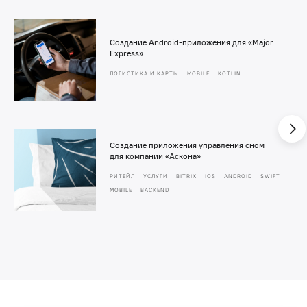
Создание Android-приложения для «Major
Express»
ЛОГИСТИКА И КАРТЫ
MOBILE
KOTLIN
Создание приложения управления сном
для компании «Аскона»
РИТЕЙЛ
УСЛУГИ
BITRIX
IOS
ANDROID
SWIFT
MOBILE
BACKEND