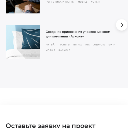
ЛОГИСТИКА И КАРТЫ
MOBILE
KOTLIN
Создание приложения управления сном
для компании «Аскона»
РИТЕЙЛ
УСЛУГИ
BITRIX
IOS
ANDROID
SWIFT
MOBILE
BACKEND
Оставьте заявку на проект