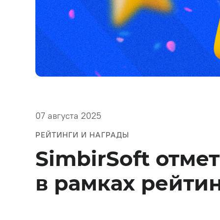
Бизнес-анализ и системны
анализ
Дизайн
Frontend-разработка
Backend-разработка
Тестирование и обеспечен
качества (QA)
07 августа 2025
РЕЙТИНГИ И НАГРАДЫ
SimbirSoft отм
в рамках рейти