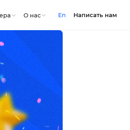
En
Написать нам
ера
О нас
irSoft
Linkory
Спасение продукта
Модернизация системы
х данных
Discovery Phase