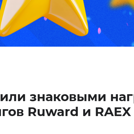
й
Разработка сайтов и
корпоративных порталов
Внедрение Битрикс
IT-архитектура
RPA-разработка
ие
етили знаковыми на
нгов Ruward и RAEX