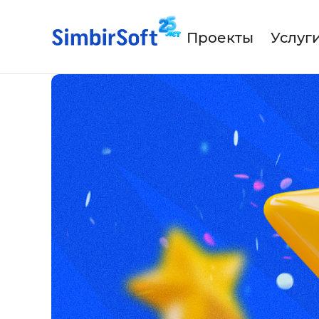
Проекты
Услуг
Для про
О к
Па
Для бан
Аутстаффинг IT-специалист
Для стр
IT-аутсорсинг
Автомат
IT-продукт под ключ
Разработка мобильных
приложений
Искусственный интеллект