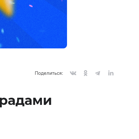
QA-консалтинг
IT-консалтинг
UX-аудит
Разработка финансовых
методологий
Аудит ИТ-инфраструктуры
Поделиться:
градами