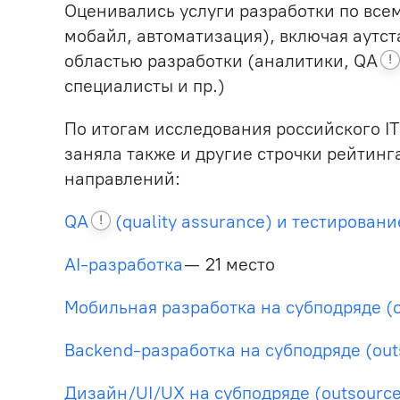
Оценивались услуги разработки по всему
мобайл, автоматизация), включая
аутс
областью разработки (аналитики,
QA
!
специалисты и пр.)
По итогам исследования российского IT
заняла также и другие строчки рейтинга
направлений:
QA
(quality assurance) и тестирование
!
AI-разработка
— 21 место
Мобильная разработка на субподряде (o
Backend-разработка на субподряде (out
Дизайн/UI/UX на субподряде (outsource